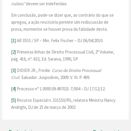
inúteis”
devem ser indeferidas.
Em conclusão, pode-se dizer que, ao contrário do que se
apregoa, a ação rescisória permite sim rediscussão de
prova, mormente se houver prova da falsidade desta.
[1]
AR 3553 / SP – Min. Felix Fischer – DJ 06/04/2010.
[2]
Primeiras linhas de Direito Processual Civil, 2º Volume,
pág. 416, nº. 632, Ed. Saraiva, 1990, SP
[3]
DIDIER JR., Fredie.
Curso de Direito Processual
Civil.
Salvador: Juspodivm, 2009. V. III. P. 409.
[4]
Processo n° 1.0000.09.497021-7/004 – DJ 17/12/12.
[5]
Recurso Especial n. 331550/RS, relatora Ministra Nancy
Andrighi, DJ de 25 de março de 2002