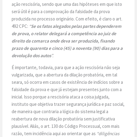
ação rescisória, sendo que uma das hipóteses em que isto
será útil é para a comprovação da falsidade da prova
produzida no processo originário. Com efeito, é claro o art.
492 CPC:
“
Se os fatos alegados pelas partes dependerem
de prova, o relator delegará a competência ao juiz de
direito da comarca onde deva ser produzida, fixando
prazo de quarenta e cinco (45) a noventa (90) dias para a
devolução dos autos
”.
É importante, todavia, para que a ação rescisória não seja
vulgarizada, que a abertura da dilação probatória, em tal
seara, só ocorra em casos de existência de indícios sobre a
falsidade da prova e que já estejam presentes junto com a
inicial. Isso porque a rescisória ataca a coisa julgada,
instituto que objetiva trazer segurança jurídica e paz social,
de maneira que contraria a lógica do sistema legal a
reabertura de nova dilação probatória sem justificativa
plausível. Aliás, o art. 130 do Código Processual, com mais
razão, tem incidência aqui ao orientar que as
“diligências