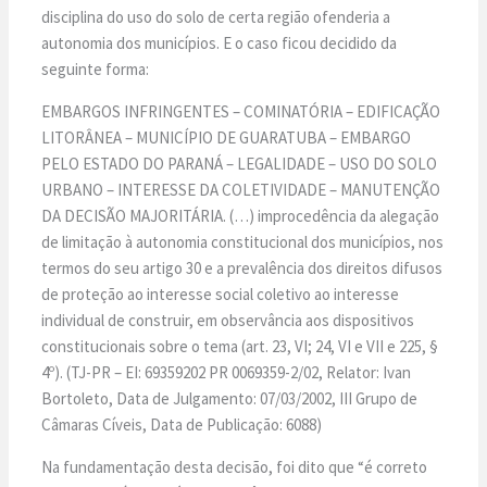
disciplina do uso do solo de certa região ofenderia a
autonomia dos municípios. E o caso ficou decidido da
seguinte forma:
EMBARGOS INFRINGENTES – COMINATÓRIA – EDIFICAÇÃO
LITORÂNEA – MUNICÍPIO DE GUARATUBA – EMBARGO
PELO ESTADO DO PARANÁ – LEGALIDADE – USO DO SOLO
URBANO – INTERESSE DA COLETIVIDADE – MANUTENÇÃO
DA DECISÃO MAJORITÁRIA. (…) improcedência da alegação
de limitação à autonomia constitucional dos municípios, nos
termos do seu artigo 30 e a prevalência dos direitos difusos
de proteção ao interesse social coletivo ao interesse
individual de construir, em observância aos dispositivos
constitucionais sobre o tema (art. 23, VI; 24, VI e VII e 225, §
4º). (TJ-PR – EI: 69359202 PR 0069359-2/02, Relator: Ivan
Bortoleto, Data de Julgamento: 07/03/2002, III Grupo de
Câmaras Cíveis, Data de Publicação: 6088)
Na fundamentação desta decisão, foi dito que “é correto