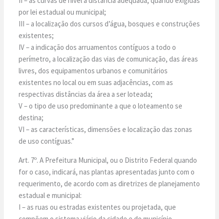
II – as curvas de nível à distância adequada, quando exigidas
por lei estadual ou municipal;
III – a localização dos cursos d’água, bosques e construções
existentes;
IV – a indicação dos arruamentos contíguos a todo o
perímetro, a localização das vias de comunicação, das áreas
livres, dos equipamentos urbanos e comunitários
existentes no local ou em suas adjacências, com as
respectivas distâncias da área a ser loteada;
V – o tipo de uso predominante a que o loteamento se
destina;
VI – as características, dimensões e localização das zonas
de uso contíguas.”
Art. 7º. A Prefeitura Municipal, ou o Distrito Federal quando
for o caso, indicará, nas plantas apresentadas junto com o
requerimento, de acordo com as diretrizes de planejamento
estadual e municipal:
I – as ruas ou estradas existentes ou projetada, que
compõem o sistema viário da cidade e do município,