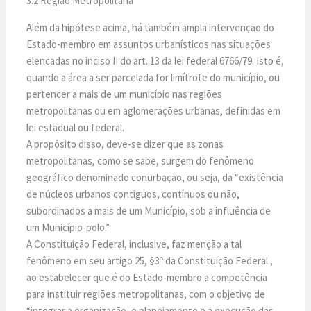
3.2 Região Metropolitana
Além da hipótese acima, há também ampla intervenção do
Estado-membro em assuntos urbanísticos nas situações
elencadas no inciso II do art. 13 da lei federal 6766/79. Isto é,
quando a área a ser parcelada for limítrofe do município, ou
pertencer a mais de um município nas regiões
metropolitanas ou em aglomerações urbanas, definidas em
lei estadual ou federal.
A propósito disso, deve-se dizer que as zonas
metropolitanas, como se sabe, surgem do fenômeno
geográfico denominado conurbação, ou seja, da “existência
de núcleos urbanos contíguos, contínuos ou não,
subordinados a mais de um Município, sob a influência de
um Município-polo.”
A Constituição Federal, inclusive, faz menção a tal
fenômeno em seu artigo 25, §3º da Constituição Federal ,
ao estabelecer que é do Estado-membro a competência
para instituir regiões metropolitanas, com o objetivo de
“integrar a organização, o planejamento e a execução das