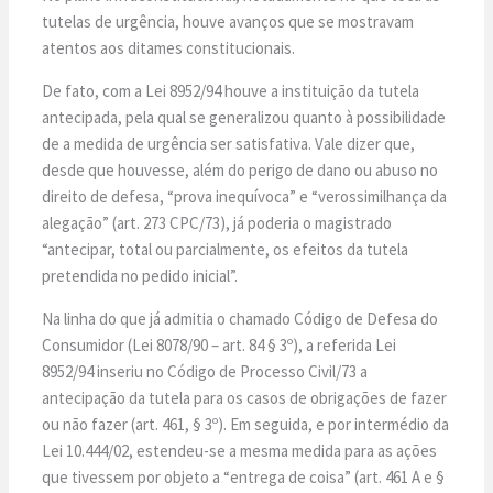
tutelas de urgência, houve avanços que se mostravam
atentos aos ditames constitucionais.
De fato, com a Lei 8952/94 houve a instituição da tutela
antecipada, pela qual se generalizou quanto à possibilidade
de a medida de urgência ser satisfativa. Vale dizer que,
desde que houvesse, além do perigo de dano ou abuso no
direito de defesa, “prova inequívoca” e “verossimilhança da
alegação” (art. 273 CPC/73), já poderia o magistrado
“antecipar, total ou parcialmente, os efeitos da tutela
pretendida no pedido inicial”.
Na linha do que já admitia o chamado Código de Defesa do
Consumidor (Lei 8078/90 – art. 84 § 3º), a referida Lei
8952/94 inseriu no Código de Processo Civil/73 a
antecipação da tutela para os casos de obrigações de fazer
ou não fazer (art. 461, § 3º). Em seguida, e por intermédio da
Lei 10.444/02, estendeu-se a mesma medida para as ações
que tivessem por objeto a “entrega de coisa” (art. 461 A e §