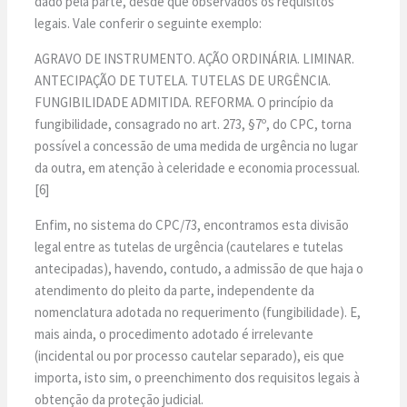
dado pela parte, desde que observados os requisitos
legais. Vale conferir o seguinte exemplo:
AGRAVO DE INSTRUMENTO. AÇÃO ORDINÁRIA. LIMINAR.
ANTECIPAÇÃO DE TUTELA. TUTELAS DE URGÊNCIA.
FUNGIBILIDADE ADMITIDA. REFORMA. O princípio da
fungibilidade, consagrado no art. 273, §7º, do CPC, torna
possível a concessão de uma medida de urgência no lugar
da outra, em atenção à celeridade e economia processual.
[6]
Enfim, no sistema do CPC/73, encontramos esta divisão
legal entre as tutelas de urgência (cautelares e tutelas
antecipadas), havendo, contudo, a admissão de que haja o
atendimento do pleito da parte, independente da
nomenclatura adotada no requerimento (fungibilidade). E,
mais ainda, o procedimento adotado é irrelevante
(incidental ou por processo cautelar separado), eis que
importa, isto sim, o preenchimento dos requisitos legais à
obtenção da proteção judicial.