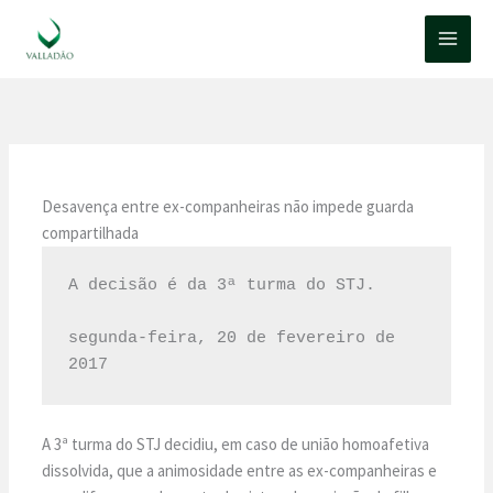
Ir
para
o
conteúdo
Desavença entre ex-companheiras não impede guarda
compartilhada
A decisão é da 3ª turma do STJ.

segunda-feira, 20 de fevereiro de 
2017
A 3ª turma do STJ decidiu, em caso de união homoafetiva
dissolvida, que a animosidade entre as ex-companheiras e