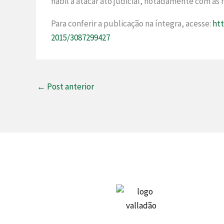
hábil a atacar ato judicial, notadamente com as
Para conferir a publicação na íntegra, acesse:
htt
2015/3087299427
←
Post anterior