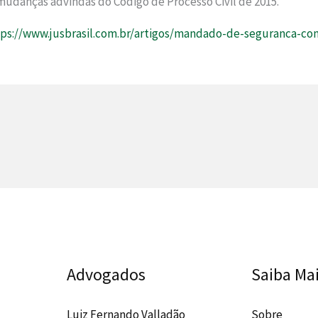
 mudanças advindas do Código de Processo Civil de 2015.
ps://www.jusbrasil.com.br/artigos/mandado-de-seguranca-cont
Advogados
Saiba Ma
Luiz Fernando Valladão
Sobre