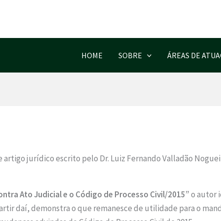
HOME
SOBRE
ÁREAS DE ATU
rtigo jurídico escrito pelo Dr. Luiz Fernando Valladão Nogueir
tra Ato Judicial e o Código de Processo Civil/2015”
o autor 
 partir daí, demonstra o que remanesce de utilidade para o m