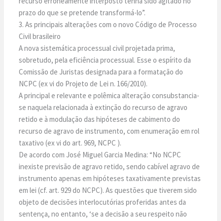
recurso erroneamente interposto tenha sido agitado no
prazo do que se pretende transformá-lo”.
3. As principais alterações com o novo Código de Processo
Civil brasileiro
A nova sistemática processual civil projetada prima,
sobretudo, pela eficiência processual. Esse o espírito da
Comissão de Juristas designada para a formatação do
NCPC (ex vi do Projeto de Lei n. 166/2010).
A principal e relevante e polêmica alteração consubstancia-
se naquela relacionada à extinção do recurso de agravo
retido e à modulação das hipóteses de cabimento do
recurso de agravo de instrumento, com enumeração em rol
taxativo (ex vi do art. 969, NCPC ).
De acordo com José Miguel Garcia Medina: “No NCPC
inexiste previsão de agravo retido, sendo cabível agravo de
instrumento apenas em hipóteses taxativamente previstas
em lei (cf. art. 929 do NCPC). As questões que tiverem sido
objeto de decisões interlocutórias proferidas antes da
sentença, no entanto, ‘se a decisão a seu respeito não