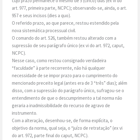
cujo prazo permanece o mesmo de 5 (cinco) dias (ex vi do
art. 977, primeira parte, NCPC); observando-se, ainda, o art.
957 e seus incisos (dies a quo).
O referido prazo, ao que parece, restou estendido pela
nova sistemática processual civil.
O comando do art. 526, também restou alterado com a
supressão de seu parágrafo único (ex vi do art. 972, caput,
NCPC).
Nesse caso, como restou consignado verdadeira
“faculdade” à parte recorrente, não há qualquer
necessidade de se impor prazo para o cumprimento do
mencionado preceito legal (antes era de 3 “três” dias); além
disso, com a supressão do parágrafo único, sufragou-se o
entendimento de que o descumprimento a tal norma não
geraria a inadmissibilidade do recurso de agravo de
instrumento.
Com a alteração, desenhou-se, de forma explícita, o
objetivo da norma, qual seja, o “juízo de retratação” (ex vi
do art. 972, parte final do caput, NCPC).