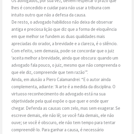
Os advogados, por sua vez, devem respeitar o prazo que
lhes é concedido e cuidar para não usar a tribuna com
intuito outro que não a defesa da causa.
De resto, o advogado habilidoso não deixa de observar
antiga e preciosa lição que diz que a forma de eloquência
em que melhor se fundem as duas qualidades mais
apreciadas do orador, a brevidade e a clareza, é o silêncio.
Com efeito, sem demasia, pode-se concordar que o juiz
‘aceita melhor a brevidade, ainda que obscura: quando um
advogado fala pouco, o juiz, mesmo que não compreenda o
que ele diz, compreende que tem razão’”.
Ainda, em alusão a Piero Calamandrei: “E o autor ainda
complementa, adiante: ‘A arte é a medida da disciplina. O
virtuoso reconhecimento do advogado está na sua
objetividade pela qual expõe o que quer e onde quer
chegar. Defenda as causas com zelo, mas sem exagerar. Se
escreve demais, ele não lê; se você fala demais, ele não
ouve; se você é obscuro, ele não tem tempo para tentar
compreendê-lo. Para ganhar a causa, é necessário