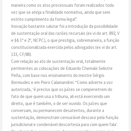
maneira como os atos processuais foram realizados toda
vez que se atinja a finalidade normativa, ainda que sem
estrito cumprimento da forma legal”.
Inovação bastante salutar foi a introdução da possibilidade
de sustentação oral das razões recursais (ex vi do art. 892, V
e §§ 1º e 2º, NCPC), o que prestigia, sobremaneira, a função
constitucionalizada exercida pelos advogados (ex vi do art.
133, CF/88).
Com relação ao ato de sustentação oral, totalmente
pertinentes as colocações de Eduardo Chemale Selistre
Peña, com base nos ensinamento do mestre Sérgio
Bermudes e em Piero Calamandrei: “Como adverte a voz
autorizada, ‘é preciso que os juízes se compenetrem do
fato de que quem usa a tribuna, ali está exercendo um
direito, que é também, o de ser ouvido. Os juízes que
conversam, ou permanecem desatentos, durante a
sustentação, demonstram censurável descaso pela função
jurisdicional e condenável descortesia para com quem fala’.