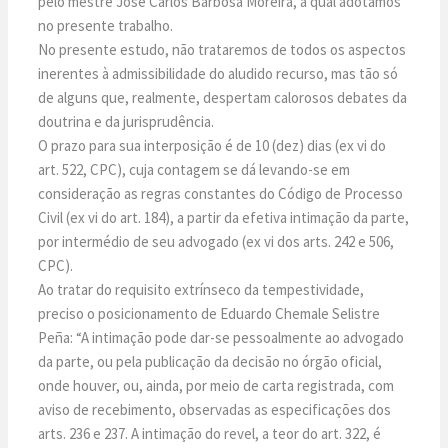
pelo mestre José Carlos Barbosa Moreira, a qual adotamos
no presente trabalho.
No presente estudo, não trataremos de todos os aspectos
inerentes à admissibilidade do aludido recurso, mas tão só
de alguns que, realmente, despertam calorosos debates da
doutrina e da jurisprudência.
O prazo para sua interposição é de 10 (dez) dias (ex vi do
art. 522, CPC), cuja contagem se dá levando-se em
consideração as regras constantes do Código de Processo
Civil (ex vi do art. 184), a partir da efetiva intimação da parte,
por intermédio de seu advogado (ex vi dos arts. 242 e 506,
CPC).
Ao tratar do requisito extrínseco da tempestividade,
preciso o posicionamento de Eduardo Chemale Selistre
Peña: “A intimação pode dar-se pessoalmente ao advogado
da parte, ou pela publicação da decisão no órgão oficial,
onde houver, ou, ainda, por meio de carta registrada, com
aviso de recebimento, observadas as especificações dos
arts. 236 e 237. A intimação do revel, a teor do art. 322, é