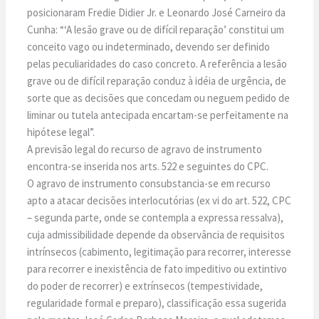
posicionaram Fredie Didier Jr. e Leonardo José Carneiro da
Cunha: “‘A lesão grave ou de difícil reparação’ constitui um
conceito vago ou indeterminado, devendo ser definido
pelas peculiaridades do caso concreto. A referência a lesão
grave ou de difícil reparação conduz à idéia de urgência, de
sorte que as decisões que concedam ou neguem pedido de
liminar ou tutela antecipada encartam-se perfeitamente na
hipótese legal”.
A previsão legal do recurso de agravo de instrumento
encontra-se inserida nos arts. 522 e seguintes do CPC.
O agravo de instrumento consubstancia-se em recurso
apto a atacar decisões interlocutórias (ex vi do art. 522, CPC
– segunda parte, onde se contempla a expressa ressalva),
cuja admissibilidade depende da observância de requisitos
intrínsecos (cabimento, legitimação para recorrer, interesse
para recorrer e inexistência de fato impeditivo ou extintivo
do poder de recorrer) e extrínsecos (tempestividade,
regularidade formal e preparo), classificação essa sugerida