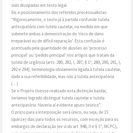
sido dissipadas em texto legal.
Eis o posicionamento dos referidos processualistas:
“Rigorosamente, o texto já à partida confunde tutela
antecipatória com tutela cautelar, na medida em que
submete ambas à demonstração do ‘risco de dano
irreparável ou de difícil reparação’. Esta confusão é
acentuada pela quantidade de alusões ao ‘processo
principal’ ou ‘pedido principal’ nos artigos que tratam da
tutela de urgência (arts. 280, 282, I, 287, § 1º, 289, 290, 291, I,
292 e 294), terminologia obviamente ligada à tutela cautelar,
dada a sua referibilidade, mas não à tutela antecipatória.
(…)
Se o Projeto tivesse realizado esta distinção basilar,
teríamos logrado distinguir tutela cautelar e tutela
antecipatória. Haveria aí evidente apuro teórico”.
O prazo para a interposição será único, ou seja, de 15
(quinze) dias para todos os recursos, com exceção para os
embargos de declaração (ex vi do art. 948, II e § 1º, NCPC),