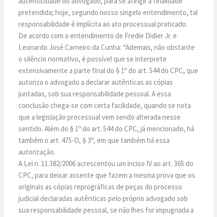
autenticidade do advogado, para se atingir a finalidade
pretendida; hoje, segundo nosso singelo entendimento, tal
responsabilidade é implícita ao ato processual praticado.
De acordo com o entendimento de Fredie Didier Jr. e
Leonardo José Carneiro da Cunha: “Ademais, não obstante
o silêncio normativo, é possível que se interprete
extensivamente a parte final do § 1º do art. 544 do CPC, que
autoriza o advogado a declarar autênticas as cópias
juntadas, sob sua responsabilidade pessoal. A essa
conclusão chega-se com certa facilidade, quando se nota
que a legislação processual vem sendo alterada nesse
sentido. Além do § 1º do art. 544 do CPC, já mencionado, há
também o art. 475-O, § 3º, em que também há essa
autorização.
A Lei n. 11.382/2006 acrescentou um inciso IV ao art. 365 do
CPC, para deixar assente que fazem a mesma prova que os
originais as cópias reprográficas de peças do processo
judicial declaradas autênticas pelo próprio advogado sob
sua responsabilidade pessoal, se não lhes for impugnada a