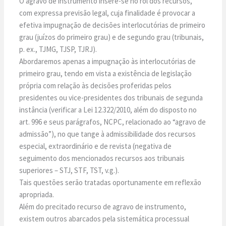
O agravo de instrumento insere-se no rol dos recursos,
com expressa previsão legal, cuja finalidade é provocar a
efetiva impugnação de decisões interlocutórias de primeiro
grau (juízos do primeiro grau) e de segundo grau (tribunais,
p. ex., TJMG, TJSP, TJRJ).
Abordaremos apenas a impugnação às interlocutórias de
primeiro grau, tendo em vista a existência de legislação
própria com relação às decisões proferidas pelos
presidentes ou vice-presidentes dos tribunais de segunda
instância (verificar a Lei 12.322/2010, além do disposto no
art. 996 e seus parágrafos, NCPC, relacionado ao “agravo de
admissão”), no que tange à admissibilidade dos recursos
especial, extraordinário e de revista (negativa de
seguimento dos mencionados recursos aos tribunais
superiores – STJ, STF, TST, v.g.).
Tais questões serão tratadas oportunamente em reflexão
apropriada.
Além do precitado recurso de agravo de instrumento,
existem outros abarcados pela sistemática processual