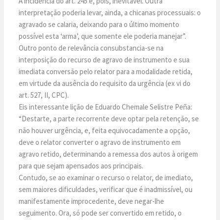
A incidência do art. 245 é, pois, inevitável. Outra
interpretação poderia levar, ainda, a chicanas processuais: o
agravado se calaria, deixando para o último momento
possível esta ‘arma’, que somente ele poderia manejar”.
Outro ponto de relevância consubstancia-se na
interposição do recurso de agravo de instrumento e sua
imediata conversão pelo relator para a modalidade retida,
em virtude da ausência do requisito da urgência (ex vi do
art. 527, II, CPC).
Eis interessante lição de Eduardo Chemale Selistre Peña:
“Destarte, a parte recorrente deve optar pela retenção, se
não houver urgência, e, feita equivocadamente a opção,
deve o relator converter o agravo de instrumento em
agravo retido, determinando a remessa dos autos à origem
para que sejam apensados aos principais.
Contudo, se ao examinar o recurso o relator, de imediato,
sem maiores dificuldades, verificar que é inadmissível, ou
manifestamente improcedente, deve negar-lhe
seguimento. Ora, só pode ser convertido em retido, o