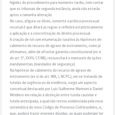
higidez do procedimento para momento tardio, sem contar
que os tribunais de segunda instância, ainda não estarão
aptos a tamanha alteração.
No caso, afigura-se óbvio, somente a prática processual
recursal é que ditará as regras e refletirá estatisticamente
a aplicação e a concretização do direito processual.
A criação de rol com enumeração taxativa às hipóteses de
cabimento do recurso de agravo de instrumento, como já
afirmamos, além de afrontar garantia constitucional (ex vi
do art. 5º, XXXV, CF/88), ressuscitará o manuseio de ações
mandamentais (mandados de segurança).
Na hipótese de cabimento do recurso de agravo de
instrumento (ex vi do art. 969, I, NCPC), em se tratando de
tutelas de urgência ou da evidência, surge um aspecto
conceitual destacado por Luiz Guilherme Marinoni e Daniel
Mitidiero em relação à distinção entre tutela cautelar e
tutela antecipada, a qual não restou evidenciada pela nova
sistemática do novo Código de Processo Civil brasileiro, e,
que, poderá trazer enormes dúvidas, as quais poderiam ter