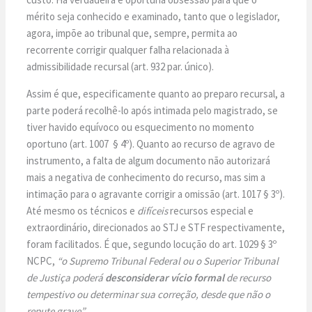
mérito seja conhecido e examinado, tanto que o legislador,
agora, impõe ao tribunal que, sempre, permita ao
recorrente corrigir qualquer falha relacionada à
admissibilidade recursal (art. 932 par. único).
Assim é que, especificamente quanto ao preparo recursal, a
parte poderá recolhê-lo após intimada pelo magistrado, se
tiver havido equívoco ou esquecimento no momento
oportuno (art. 1007 § 4º). Quanto ao recurso de agravo de
instrumento, a falta de algum documento não autorizará
mais a negativa de conhecimento do recurso, mas sim a
intimação para o agravante corrigir a omissão (art. 1017 § 3º).
Até mesmo os técnicos e
difíceis
recursos especial e
extraordinário, direcionados ao STJ e STF respectivamente,
foram facilitados. É que, segundo locução do art. 1029 § 3º
NCPC,
“o Supremo Tribunal Federal ou o Superior Tribunal
de Justiça poderá
desconsiderar vício formal
de recurso
tempestivo ou determinar sua correção, desde que não o
repute grave”.