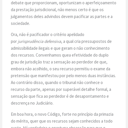
debate que proporcionam, oportunizam o aperfeiçoamento
da prestação jurisdicional, não menos certo é que os
julgamentos deles advindos devem pacificar as partes e a
sociedade.
Ora, não é pacificador o critério apelidado
por
jurisprudência defensiva
, a qual cria pressupostos de
admissibilidade ilegais e que geram o não conhecimento
dos recursos. Convenhamos quea efetividade do duplo
grau de jurisdição traz a sensação ao perdedor de que,
embora não acolhido, o seu recurso permitiu o exame da
pretensão que manifestou por pelo menos duas instâncias.
Ao contrário disso, quando o tribunal não conhece o
recurso da parte, apenas por superável detalhe formal, a
sensação que fica ao perdedor é de desapontamento e
descrença no Judiciário.
Em boa hora, o novo Código, forte no princípio da primazia
do mérito, quer que os recursos sejam conhecidos a todo
custo. Há verdadeira e oportuna obsessão para que o