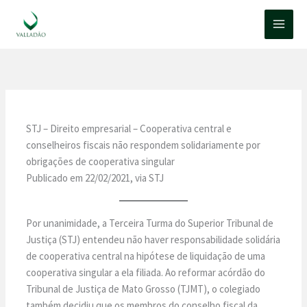
Ir
para
o
conteúdo
STJ – Direito empresarial – Cooperativa central e
conselheiros fiscais não respondem solidariamente por
obrigações de cooperativa singular
Publicado em 22/02/2021, via STJ
Por unanimidade, a Terceira Turma do Superior Tribunal de
Justiça (STJ) entendeu não haver responsabilidade solidária
de cooperativa central na hipótese de liquidação de uma
cooperativa singular a ela filiada. Ao reformar a​córdão do
Tribunal de Justiça de Mato Grosso (TJMT), o colegiado
também decidiu que os membros do conselho fiscal da