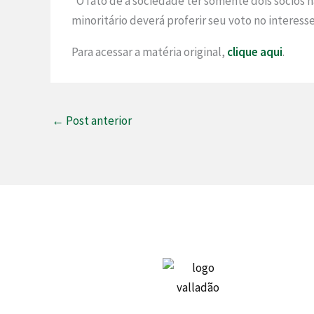
“O fato de a sociedade ter somente dois sócios nã
minoritário deverá proferir seu voto no interes
Para acessar a matéria original,
clique aqui
.
←
Post anterior