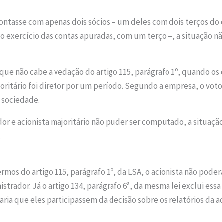
tasse com apenas dois sócios – um deles com dois terços do ca
do exercício das contas apuradas, com um terço –, a situação nã
que não cabe a vedação do artigo 115, parágrafo 1º, quando os 
oritário foi diretor por um período. Segundo a empresa, o voto
à sociedade.
or e acionista majoritário não puder ser computado, a situaçã
.
ermos do artigo 115, parágrafo 1º, da LSA, o acionista não pode
strador. Já o artigo 134, parágrafo 6ª, da mesma lei exclui ess
ria que eles participassem da decisão sobre os relatórios da a