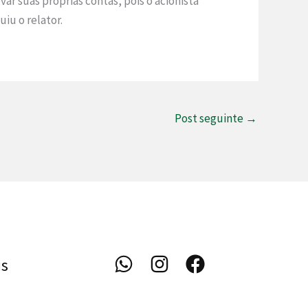
var suas próprias contas, pois o acionista
iu o relator.
Post seguinte
→
is