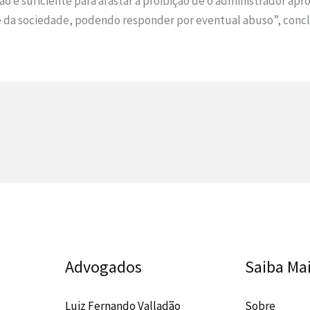
o é suficiente para afastar a proibição de o administrador apro
se da sociedade, podendo responder por eventual abuso”, conclu
Advogados
Saiba Ma
Luiz Fernando Valladão
Sobre