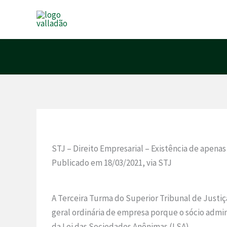
Ir
para
o
conteúdo
STJ – Direito Empresarial – Existência de apena
Publicado em 18/03/2021, via STJ
A Terceira Turma do Superior Tribunal de Justi
geral ordinária de empresa porque o sócio admin
da Lei das Sociedades Anônimas (LSA).