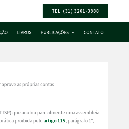
TEL: (31) 3261-3888
AÇÃO
LIVROS
PUBLICAÇÕES
CONTATO
r aprove as próprias contas
 (TJSP) que anulou parcialmente u​ma assembleia
prática proibida pelo
artigo 115
, parágrafo 1º,