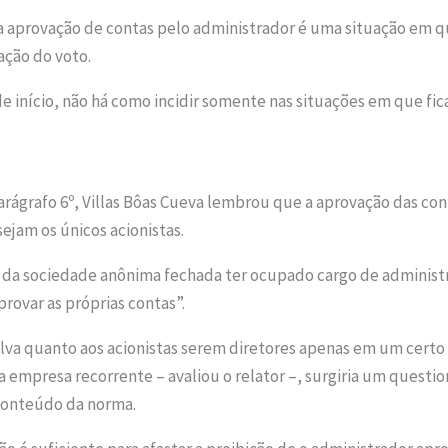
 a aprovação de contas pelo administrador é uma situação em q
ação do voto.
e início, não há como incidir somente nas situações em que fic
arágrafo 6º, Villas Bôas Cueva lembrou que a aprovação das con
sejam os únicos acionistas.
io da sociedade anônima fechada ter ocupado cargo de administr
rovar as próprias contas”.
salva quanto aos acionistas serem diretores apenas em um cert
a empresa recorrente – avaliou o relator –, surgiria um quest
 conteúdo da norma.