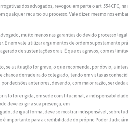
prerrogativas dos advogados, revogou em parte o art. 554 CPC,
em qualquer recurso ou processo. Vale dizer: mesmo nos embarg
 advogado, muito menos nas garantias do devido processo legal
er. E nem vale utilizar argumentos de ordem supostamente prá
agerado de sustentações orais. É que os agravos, com as limit
o, se a situação for grave, o que recomenda, por óbvio, a inte
de chance derradeira do colegiado, tendo em vistas as conhecida
s por decisões anteriores, devendo, com maior razão, ser dada a
r isto foi erigida, em sede constitucional, a indispensabilida
do deve exigir a sua presença, em
ogado, de igual forma, deve se mostrar indispensável, sobretu
 é importante para a credibilidade do próprio Poder Judiciári