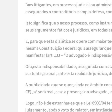
“aos litigantes, em processo judicial ou adminis
assegurados o contraditório e ampla defesa, com os
Isto significa que o nosso processo, como instru
seus argumentos fáticos e jurídicos, em todas as
E, para que esta dialética se opere com maior t
mesma Constituição Federal quis assegurar que 
manifestar (art. 133 – “O advogado é indispensáv
Ora,esta indispensabilidade, assegurada com st
sustentação oral, ante esta realidade jurídica,
A publicidade que se quer, ainda no âmbito consti
CF), só será real, caso a presença do advogado, i
Logo, não é de estranhar-se que a Lei 8906/04 t
julgamento, após o voto do relator, em instância 