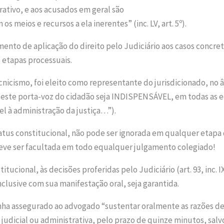
trativo, e aos acusados em geral são
 meios e recursos a ela inerentes” (inc. LV, art. 5º).
mento de aplicação do direito pelo Judiciário aos casos concret
 etapas processuais.
ecnicismo, foi eleito como representante do jurisdicionado, no
este porta-voz do cidadão seja INDISPENSÁVEL, em todas as et
el à administração da justiça…”).
atus constitucional, não pode ser ignorada em qualquer etapa 
 deve ser facultada em todo equalquer julgamento colegiado!
tucional, às decisões proferidas pelo Judiciário (art. 93, inc. I
nclusive com sua manifestação oral, seja garantida.
enha assegurado ao advogado “sustentar oralmente as razões d
judicial ou administrativa, pelo prazo de quinze minutos, salvo s