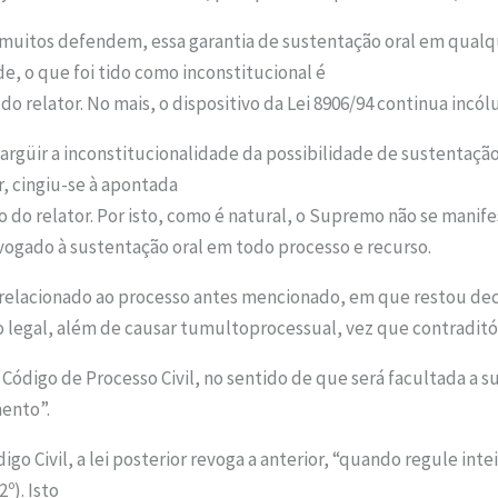
e muitos defendem, essa garantia de sustentação oral em qualq
, o que foi tido como inconstitucional é
do relator. No mais, o dispositivo da Lei 8906/94 continua incó
argüir a inconstitucionalidade da possibilidade de sustentação
r, cingiu-se à apontada
 do relator. Por isto, como é natural, o Supremo não se manif
dvogado à sustentação oral em todo processo e recurso.
ão relacionado ao processo antes mencionado, em que restou de
o legal, além de causar tumultoprocessual, vez que contraditór
o Código de Processo Civil, no sentido de que será facultada a s
ento”.
go Civil, a lei posterior revoga a anterior, “quando regule inte
º). Isto