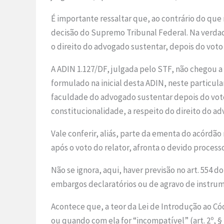
É importante ressaltar que, ao contrário do qu
decisão do Supremo Tribunal Federal. Na verdade
o direito do advogado sustentar, depois do voto 
A ADIN 1.127/DF, julgada pelo STF, não chegou a 
formulado na inicial desta ADIN, neste particula
faculdade do advogado sustentar depois do voto
constitucionalidade, a respeito do direito do a
Vale conferir, aliás, parte da ementa do acórd
após o voto do relator, afronta o devido process
Não se ignora, aqui, haver previsão no art. 554 d
embargos declaratórios ou de agravo de instrum
Acontece que, a teor da Lei de Introdução ao Códi
ou quando com ela for “incompatível” (art. 2º, § 2