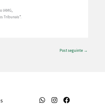
do IAMG,
s Tribunais”.
Post seguinte
→
is