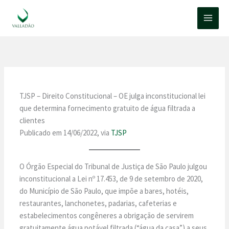
Ir
para
o
conteúdo
TJSP – Direito Constitucional – OE julga inconstitucional lei
que determina fornecimento gratuito de água filtrada a
clientes
Publicado em 14/06/2022, via
TJSP
O Órgão Especial do Tribunal de Justiça de São Paulo julgou
inconstitucional a Lei nº 17.453, de 9 de setembro de 2020,
do Município de São Paulo, que impõe a bares, hotéis,
restaurantes, lanchonetes, padarias, cafeterias e
estabelecimentos congêneres a obrigação de servirem
gratuitamente água potável filtrada (“água da casa”) a seus