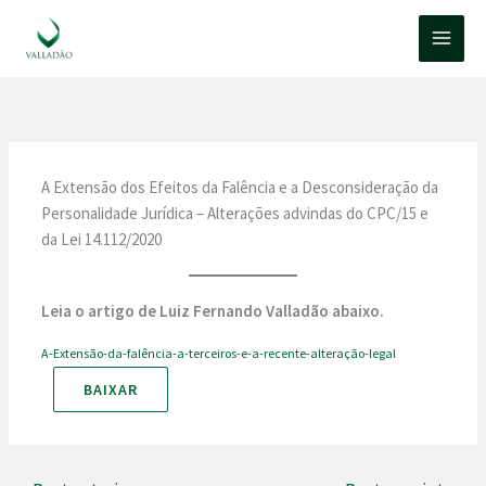
Ir
para
o
conteúdo
A Extensão dos Efeitos da Falência e a Desconsideração da
Personalidade Jurídica – Alterações advindas do CPC/15 e
da Lei 14.112/2020
Leia o artigo de Luiz Fernando Valladão abaixo.
A-Extensão-da-falência-a-terceiros-e-a-recente-alteração-legal
BAIXAR