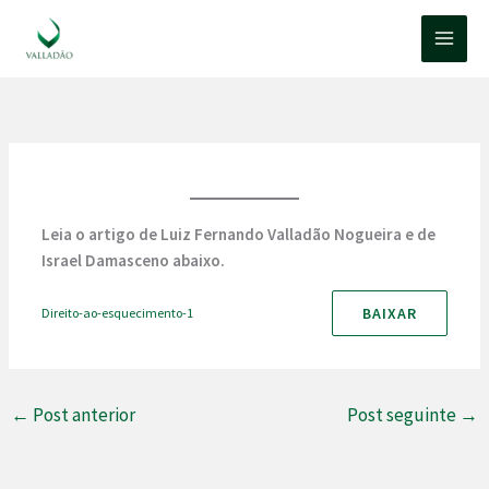
Ir
para
o
conteúdo
Leia o artigo de Luiz Fernando Valladão Nogueira e de
Israel Damasceno abaixo.
BAIXAR
Direito-ao-esquecimento-1
←
Post anterior
Post seguinte
→