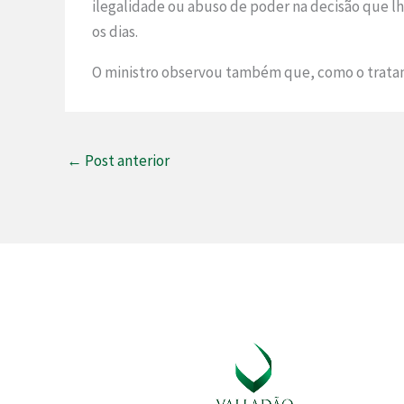
ilegalidade ou abuso de poder na decisão que lh
os dias.
O ministro observou também que, como o tratame
←
Post anterior