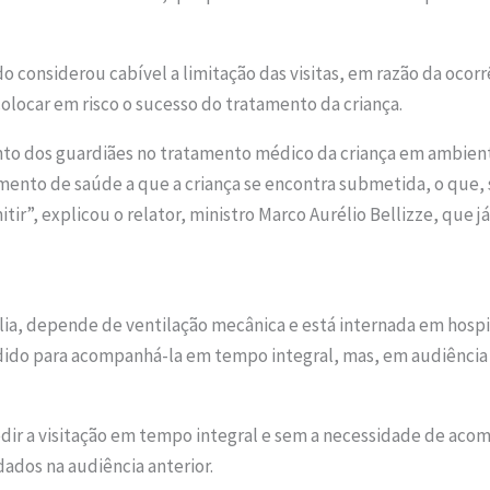
 considerou cabível a limitação das visitas, em razão da ocor
locar em risco o sucesso do tratamento da criança.
to dos guardiães no tratamento médico da criança em ambient
nto de saúde a que a criança se encontra submetida, o que, so
tir”, explicou o relator, ministro Marco Aurélio Bellizze, que j
lia, depende de ventilação mecânica e está internada em hospit
dido para acompanhá-la em tempo integral, mas, em audiência 
edir a visitação em tempo integral e sem a necessidade de aco
ados na audiência anterior.