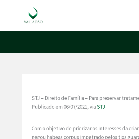
Ir
para
o
conteúdo
STJ – Direito de Família – Para preservar tratam
Publicado em 06/07/2021, via
STJ
Com o objetivo de priorizar os interesses da cri
negou habeas corpus impetrado pelos tios guar