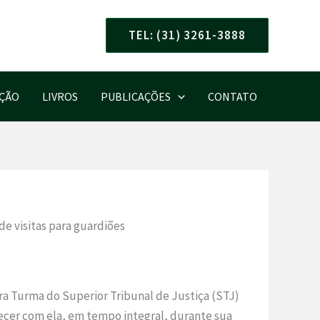
TEL: (31) 3261-3888
AÇÃO
LIVROS
PUBLICAÇÕES
CONTATO
de visitas para guardiões
eira Turma do Superior Tribunal de Justiça (STJ)
cer com ela, em tempo integral, durante sua