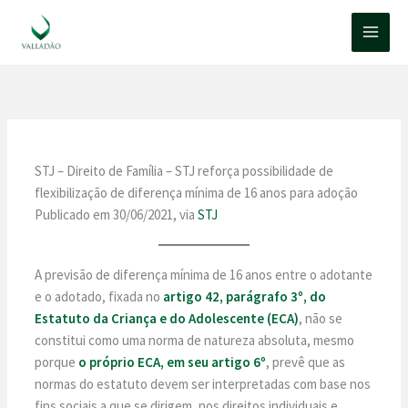
Ir
para
o
conteúdo
STJ – Direito de Família – STJ reforça possibilidade de
flexibilização de diferença mínima de 16 anos para adoção
Publicado em 30/06/2021, via
STJ
A previsão de diferença mínima de 16 anos entre o adotante
e o adotado, fixada no
artigo 42, parágrafo 3º, do
Estatuto da Criança e do Adolescente (ECA)
, não se
constitui como uma norma de natureza absoluta, mesmo
porque
o próprio ECA, em seu artigo 6º
, prevê que as
normas do estatuto devem ser interpretadas com base nos
fins sociais a que se dirigem, nos direitos individuais e